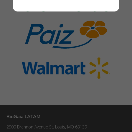
Ecuador
El Salvador
Guatemala
Honduras
México
Nicaragua
Panamá
Paraguay
Perú
Puerto Rico
BioGaia LATAM
República Dominicana
2900 Brannon Avenue St. Louis, MO 63139