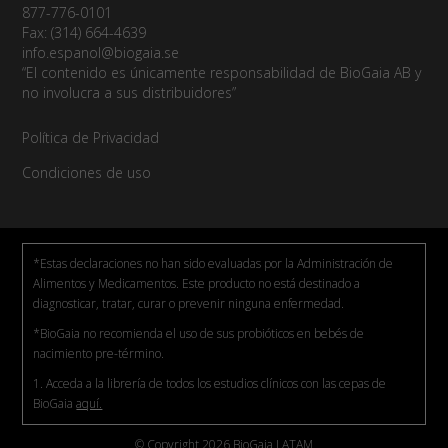
Uruguay
877-776-0101
Fax: (314) 664-4639
info.espanol@biogaia.se
“El contenido es únicamente responsabilidad de BioGaia AB y
no involucra a sus distribuidores”
Política de Privacidad
Condiciones de uso
*Estas declaraciones no han sido evaluadas por la Administración de
Alimentos y Medicamentos. Este producto no está destinado a
diagnosticar, tratar, curar o prevenir ninguna enfermedad.
*BioGaia no recomienda el uso de sus probióticos en bebés de
nacimiento pre-término.
1. Acceda a la librería de todos los estudios clínicos con las cepas de
BioGaia
aquí.
© Copyright 2026 BioGaia LATAM