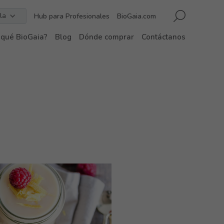
la
Hub para Profesionales
BioGaia.com
 qué BioGaia?
Blog
Dónde comprar
Contáctanos