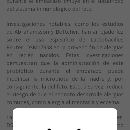
durante el embarazo influye en el desarrollo
del sistema inmunológico del feto.
Investigaciones notables, como los estudios
de Abrahamsson y Bottcher, han arrojado luz
sobre el uso específico de Lactobacillus
Reuteri DSM17938 en la prevención de alergias
en recién nacidos. Estas investigaciones
demuestran que la administración de este
probiótico durante el embarazo puede
modificar la microbiota de la madre y, por
consiguiente, la del feto. Esto, a su vez, reduce
el riesgo de que el neonato desarrolle alergias
comunes, como alergia alimentaria y eccema.
La seguridad de Lactobacillus Reuteri
DSM17938 en embarazadas es un aspecto