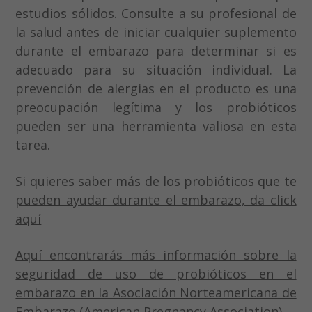
Honduras
estudios sólidos. Consulte a su profesional de
México
la salud antes de iniciar cualquier suplemento
durante el embarazo para determinar si es
Nicaragua
adecuado para su situación individual. La
Panamá
prevención de alergias en el producto es una
preocupación legítima y los probióticos
Paraguay
pueden ser una herramienta valiosa en esta
Perú
tarea.
Puerto Rico
Si quieres saber más de los probióticos que te
República Dominicana
pueden ayudar durante el embarazo, da click
aquí
Uruguay
Aquí encontrarás más información sobre la
seguridad de uso de probióticos en el
embarazo en la Asociación Norteamericana de
Embarazo (American Pregnancy Association)