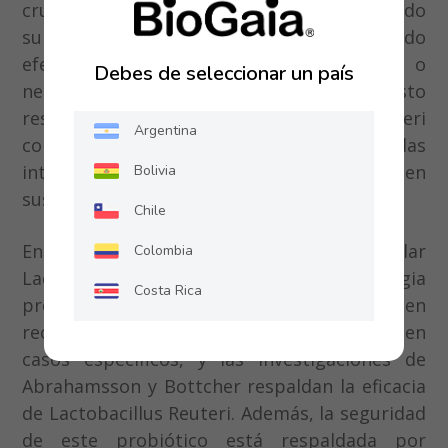
crucial. Numerosos estudios han confirmado
su perfil de seguridad. No se han reportado
efectos adversos graves en madres o
Debes de seleccionar un país
neonatos relacionados con su uso. Esto
respalda la elección de Lactobacillus Reuteri
Argentina
como un probiótico seguro para embarazadas
interesadas en la prevención de alergias en
Bolivia
sus hijos.
Chile
En conclusión, los probióticos, en particular
Colombia
Lactobacillus Reuteri, ofrecen una estrategia
Costa Rica
prometedora en la prevención de alergias en
recién nacidos. La OMS respalda su uso en
Ecuador
casos específicos, y las investigaciones de
El Salvador
Abrahamsson y Bottcher respaldan la eficacia
de Lactobacillus Reuteri. Además, la seguridad
Guatemala
de este probiótico está respaldada por