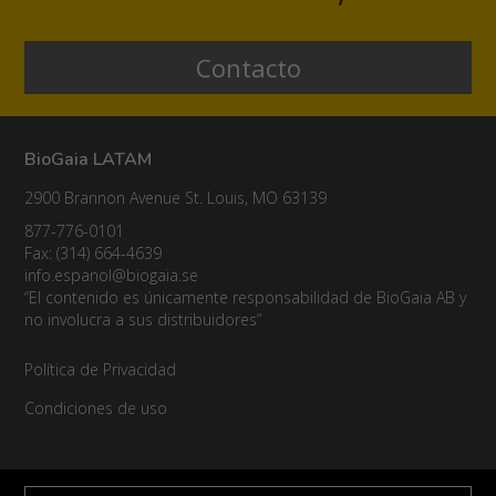
Contacto
BioGaia LATAM
2900 Brannon Avenue St. Louis, MO 63139
877-776-0101
Fax: (314) 664-4639
info.espanol@biogaia.se
“El contenido es únicamente responsabilidad de BioGaia AB y
no involucra a sus distribuidores”
Política de Privacidad
Condiciones de uso