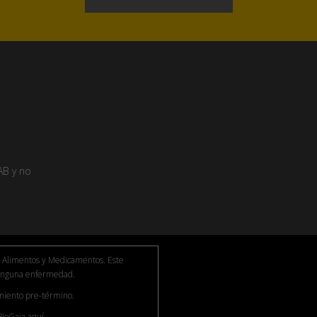
AB y no
de Alimentos y Medicamentos. Este
 ninguna enfermedad.
miento pre-término.
 BioGaia
aquí.