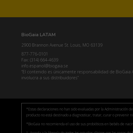
BioGaia LATAM
2900 Brannon Avenue St. Louis, MO 63139
877-776-0101
Fax: (314) 664-4639
info.espanol@biogaia.se
“El contenido es únicamente responsabilidad de BioGaia 
involucra a sus distribuidores”
*Estas declaraciones no han sido evaluadas por la Administración 
producto no está destinado a diagnosticar, tratar, curar o prevenir
*BioGaia no recomienda el uso de sus probióticos en bebés de naci
1. Acceda a la librería de todos los estudios clínicos con las cepas de