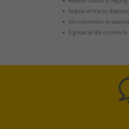
Reduce cólicos y regurg
Regula el tracto digesti
Sin colorantes ni saboriza
5 gotas al día o como l