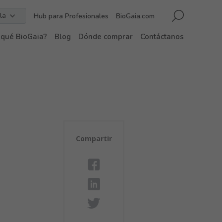
la
Hub para Profesionales
BioGaia.com
 qué BioGaia?
Blog
Dónde comprar
Contáctanos
Compartir