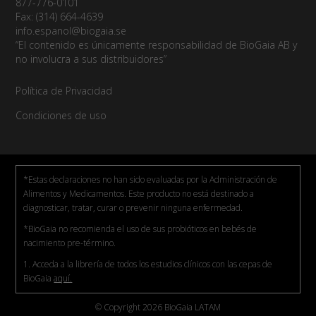
877-776-0101
Fax: (314) 664-4639
info.espanol@biogaia.se
“El contenido es únicamente responsabilidad de BioGaia AB y
no involucra a sus distribuidores”
Política de Privacidad
Condiciones de uso
*Estas declaraciones no han sido evaluadas por la Administración de
Alimentos y Medicamentos. Este producto no está destinado a
diagnosticar, tratar, curar o prevenir ninguna enfermedad.
*BioGaia no recomienda el uso de sus probióticos en bebés de
nacimiento pre-término.
1. Acceda a la librería de todos los estudios clínicos con las cepas de
BioGaia
aquí.
© Copyright 2026 BioGaia LATAM