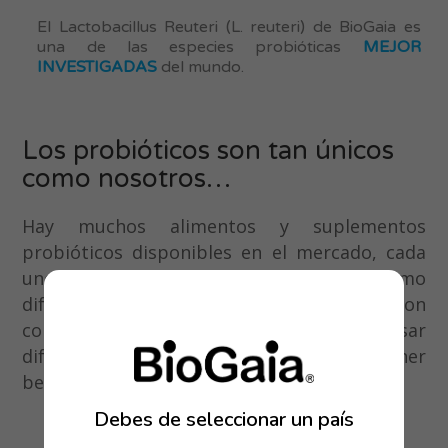
El Lactobacillus Reuteri (L. reuteri) de BioGaia es
una de las especies probióticas
MEJOR
INVESTIGADAS
del mundo.
Los probióticos son tan únicos
como nosotros…
Hay muchos alimentos y suplementos
probióticos disponibles en el mercado, cada
uno con distintas CEPAS probióticas. Así como
diferentes medicamentos ayudan con
condiciones específicas, ¡se deben usar
diferentes probióticos para obtener
beneficios específicos para la salud!
Debes de seleccionar un país
229