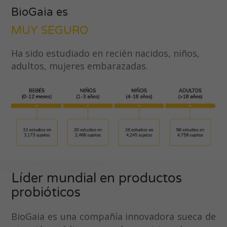
Panamá
BioGaia es
MUY SEGURO
Paraguay
Perú
Ha sido estudiado en recién nacidos, niños,
adultos, mujeres embarazadas.
Puerto Rico
República Dominicana
Uruguay
Líder mundial en productos
probióticos
BioGaia es una compañía innovadora sueca de