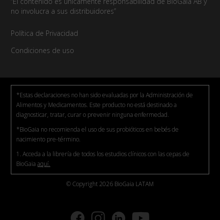
“El contenido es únicamente responsabilidad de BioGaia AB y
no involucra a sus distribuidores”
Política de Privacidad
Condiciones de uso
*Estas declaraciones no han sido evaluadas por la Administración de
Alimentos y Medicamentos. Este producto no está destinado a
diagnosticar, tratar, curar o prevenir ninguna enfermedad.
*BioGaia no recomienda el uso de sus probióticos en bebés de
nacimiento pre-término.
1. Acceda a la librería de todos los estudios clínicos con las cepas de
BioGaia
aquí.
© Copyright 2026 BioGaia LATAM