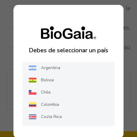
Regula el tracto digestivo para evitar la
diarrea y constipación ocasionales
Sin colorantes ni saborizantes artificiales.
Sin lactosa ni soya.
5 gotas al día o como lo recomiende su
Debes de seleccionar un país
médico
Argentina
Compartir
Bolivia
Chile
Colombia
Costa Rica
Ecuador