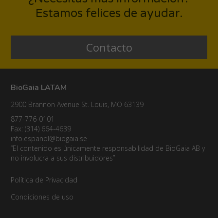
Honduras
Estamos felices de ayudar.
México
Contacto
Nicaragua
Panamá
BioGaia LATAM
Paraguay
2900 Brannon Avenue St. Louis, MO 63139
Perú
877-776-0101
Puerto Rico
Fax: (314) 664-4639
info.espanol@biogaia.se
República Dominicana
“El contenido es únicamente responsabilidad de BioGaia AB y
no involucra a sus distribuidores”
Uruguay
Política de Privacidad
Condiciones de uso