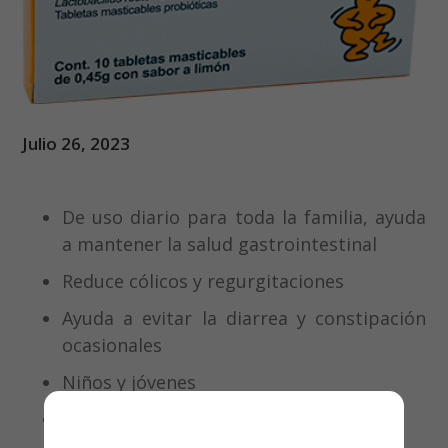
Julio 26, 2023
De uso diario para toda la familia, ayuda
a mantener la salud gastrointestinal
Reduce cólicos y regurgitaciones
Ayuda a evitar la diarrea y constipación
ocasionales
Niños y jóvenes
1 tableta masticable al día