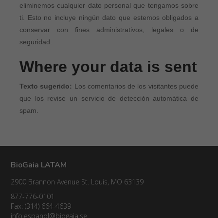
eliminemos cualquier dato personal que tengamos sobre
ti. Esto no incluye ningún dato que estemos obligados a
conservar con fines administrativos, legales o de
seguridad.
Where your data is sent
Texto sugerido:
Los comentarios de los visitantes puede
que los revise un servicio de detección automática de
spam.
BioGaia LATAM
2900 Brannon Avenue St. Louis, MO 63139
877-776-0101
Fax: (314) 664-4639
info.espanol@biogaia.se