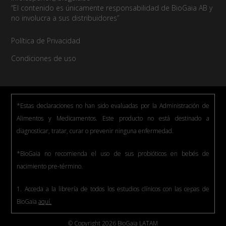
“El contenido es únicamente responsabilidad de BioGaia AB y
no involucra a sus distribuidores”
Política de Privacidad
Condiciones de uso
*Estas declaraciones no han sido evaluadas por la Administración de
Alimentos y Medicamentos. Este producto no está destinado a
diagnosticar, tratar, curar o prevenir ninguna enfermedad.
*BioGaia no recomienda el uso de sus probióticos en bebés de
nacimiento pre-término.
1. Acceda a la librería de todos los estudios clínicos con las cepas de
BioGaia
aquí.
© Copyright 2026 BioGaia LATAM