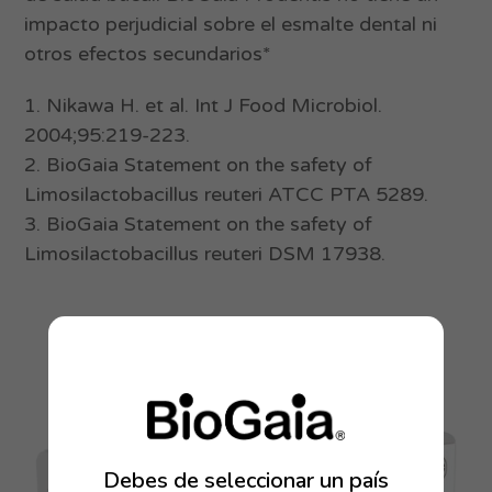
impacto perjudicial sobre el esmalte dental ni
otros efectos secundarios*
1. Nikawa H. et al. Int J Food Microbiol.
2004;95:219-223.
2. BioGaia Statement on the safety of
Limosilactobacillus reuteri ATCC PTA 5289.
3. BioGaia Statement on the safety of
Limosilactobacillus reuteri DSM 17938.
Debes de seleccionar un país