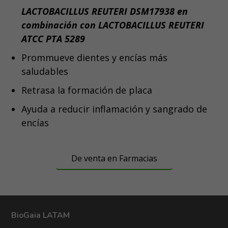
LACTOBACILLUS REUTERI DSM17938 en
Panamá
combinación con LACTOBACILLUS REUTERI
ATCC PTA 5289
Paraguay
Prommueve dientes y encías más
Perú
saludables
Puerto Rico
Retrasa la formación de placa
República Dominicana
Ayuda a reducir inflamación y sangrado de
Uruguay
encías
De venta en Farmacias
BioGaia LATAM