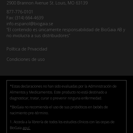
2900 Brannon Avenue St. Louis, MO 63139
877-776-0101
Fax: (314) 664-4639
info.espanol@biogaia.se
“El contenido es únicamente responsabilidad de BioGaia AB y
no involucra a sus distribuidores”
Política de Privacidad
Condiciones de uso
*Estas declaraciones no han sido evaluadas por la Administración de
Alimentos y Medicamentos. Este producto no está destinado a
diagnosticar, tratar, curar o prevenir ninguna enfermedad.
*BioGaia no recomienda el uso de sus probióticos en bebés de
nacimiento pre-término.
1. Acceda a la librería de todos los estudios clínicos con las cepas de
BioGaia
aquí.