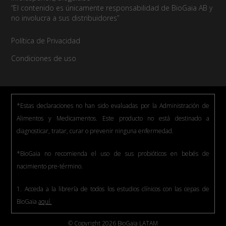
“El contenido es únicamente responsabilidad de BioGaia AB y
no involucra a sus distribuidores”
Política de Privacidad
Condiciones de uso
*Estas declaraciones no han sido evaluadas por la Administración de
Alimentos y Medicamentos. Este producto no está destinado a
diagnosticar, tratar, curar o prevenir ninguna enfermedad.
*BioGaia no recomienda el uso de sus probióticos en bebés de
nacimiento pre-término.
1. Acceda a la librería de todos los estudios clínicos con las cepas de
BioGaia
aquí.
© Copyright 2026 BioGaia LATAM