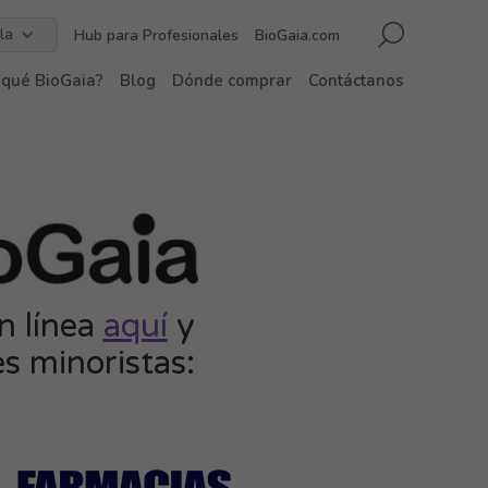
la
Hub para Profesionales
BioGaia.com
 qué BioGaia?
Blog
Dónde comprar
Contáctanos
n línea
aquí
y
s minoristas: