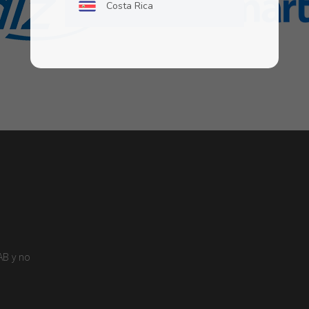
Costa Rica
Ecuador
El Salvador
Guatemala
Honduras
México
Nicaragua
Panamá
Paraguay
Perú
AB y no
Puerto Rico