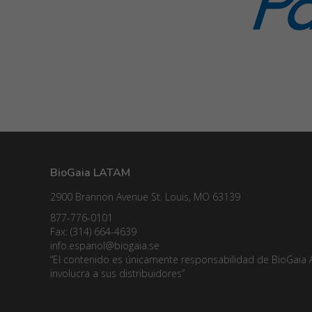
BioGaia LATAM
2900 Brannon Avenue St. Louis, MO 63139
877-776-0101
Fax: (314) 664-4639
info.espanol@biogaia.se
“El contenido es únicamente responsabilidad de BioGaia 
involucra a sus distribuidores”