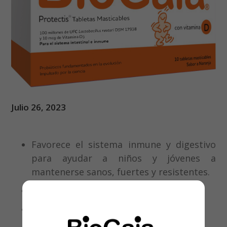
Julio 26, 2023
Favorece el sistema inmune y digestivo
para ayudar a niños y jóvenes a
mantenerse sanos, fuertes y resistentes.
Niños, jóvenes y adultos
1 tableta masticable al día