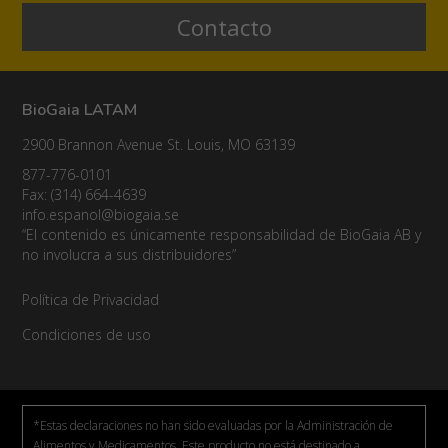
Contacto
México
Nicaragua
Panamá
BioGaia LATAM
2900 Brannon Avenue St. Louis, MO 63139
Paraguay
877-776-0101
Perú
Fax: (314) 664-4639
info.espanol@biogaia.se
Puerto Rico
“El contenido es únicamente responsabilidad de BioGaia AB y
no involucra a sus distribuidores”
República Dominicana
Política de Privacidad
Uruguay
Condiciones de uso
*Estas declaraciones no han sido evaluadas por la Administración de
Alimentos y Medicamentos. Este producto no está destinado a