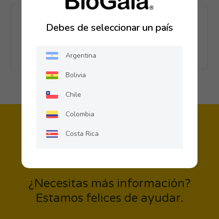
Compartir
Debes de seleccionar un país
Argentina
Bolivia
Chile
Colombia
Costa Rica
Ecuador
El Salvador
¿Necesitas más información?
Guatemala
Estamos felices de ayudar.
Honduras