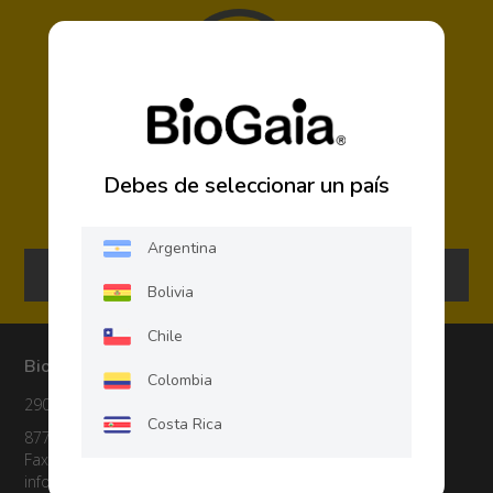
¿Necesitas más información?
Debes de seleccionar un país
Estamos felices de ayudar.
Argentina
Contacto
Bolivia
Chile
BioGaia LATAM
Colombia
2900 Brannon Avenue St. Louis, MO 63139
Costa Rica
877-776-0101
Fax: (314) 664-4639
Ecuador
info.espanol@biogaia.se