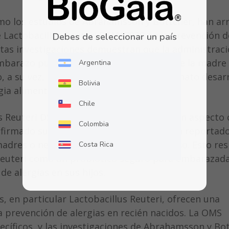
omo los estudios de Abrahamsson y Bottcher, han ar
de Lactobacillus Reuteri DSM17938 en la prevención d
Debes de seleccionar un país
Estas investigaciones demuestran que la administrac
mbarazo puede modificar la microbiota de la madre 
Argentina
o, a su vez, reduce el riesgo de que el neonato desar
Bolivia
ia alimentaria y eccema.
Chile
us Reuteri DSM17938 en embarazadas es un aspecto c
Colombia
irmado su perfil de seguridad. No se han reportad
madres o neonatos relacionados con su uso. Esto re
Costa Rica
s Reuteri como un probiótico seguro para embarazad
Ecuador
de alergias en sus hijos.
El Salvador
s, en particular Lactobacillus Reuteri, ofrecen una
Guatemala
 prevención de alergias en recién nacidos. La OMS
ecíficos, y las investigaciones de Abrahamsson y Bo
Honduras