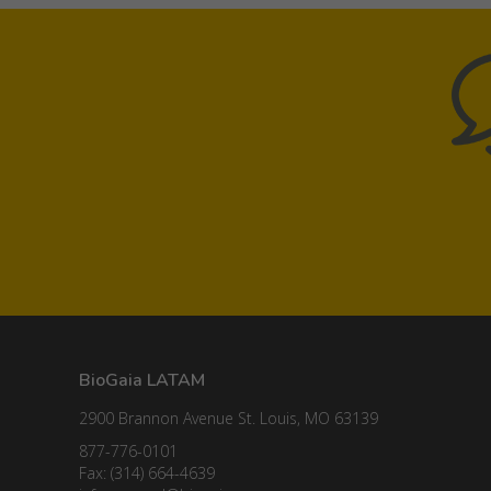
BioGaia LATAM
2900 Brannon Avenue St. Louis, MO 63139
877-776-0101
Fax: (314) 664-4639