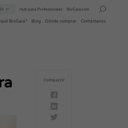
la
Hub para Profesionales
BioGaia.com
 qué BioGaia?
Blog
Dónde comprar
Contáctanos
ra
Compartir