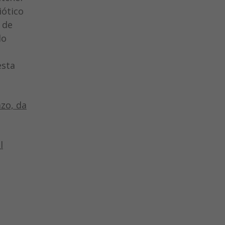
iótico
 de
do
esta
zo, da
l