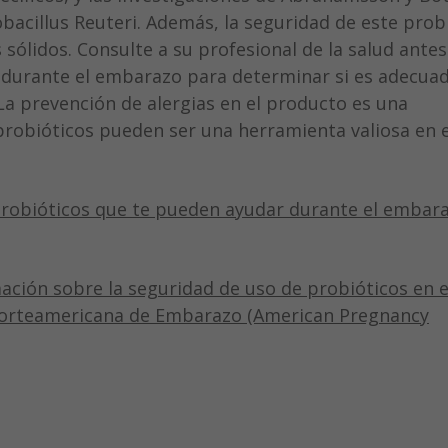
obacillus Reuteri. Además, la seguridad de este prob
México
sólidos. Consulte a su profesional de la salud antes
o durante el embarazo para determinar si es adecua
Nicaragua
 La prevención de alergias en el producto es una
Panamá
probióticos pueden ser una herramienta valiosa en 
Paraguay
Perú
probióticos que te pueden ayudar durante el embara
Puerto Rico
República Dominicana
ción sobre la seguridad de uso de probióticos en e
Norteamericana de Embarazo (American Pregnancy
Uruguay