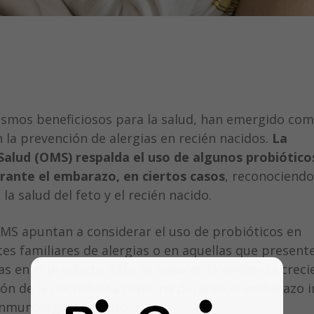
ismos beneficiosos para la salud, han emergido co
la prevención de alergias en recién nacidos.
La
Salud (OMS) respalda el uso de algunos probiótico
rante el embarazo, en ciertos casos
, reconociendo
la salud del feto y el recién nacido.
MS apuntan a considerar el uso de probióticos en
s familiares de alergias o en aquellas que present
as en el producto. Esto se basa en la evidencia creci
ión de la microbiota materna durante el embarazo i
inmunológico del feto.