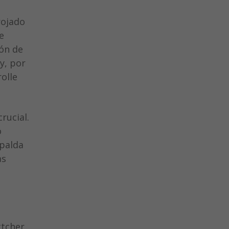
rojado
e
ión de
y, por
rolle
rucial.
o
spalda
as
ttcher