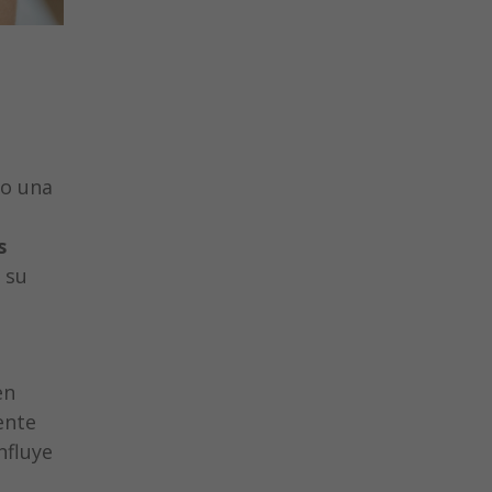
mo una
s
 su
en
ente
nfluye