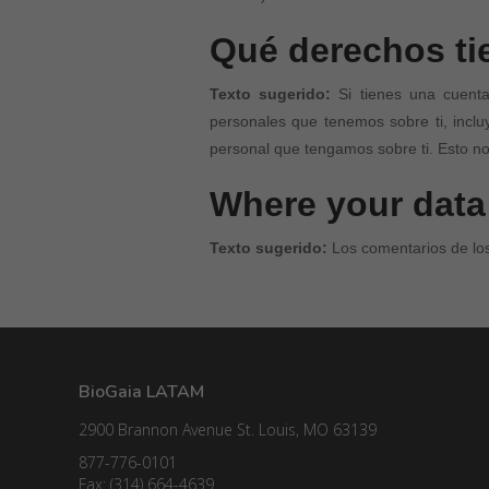
Qué derechos ti
Texto sugerido:
Si tienes una cuent
personales que tenemos sobre ti, incl
personal que tengamos sobre ti. Esto no
Where your data 
Texto sugerido:
Los comentarios de los
BioGaia LATAM
2900 Brannon Avenue St. Louis, MO 63139
877-776-0101
Fax: (314) 664-4639