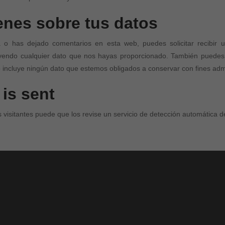
Honduras
enes sobre tus datos
México
a o has dejado comentarios en esta web, puedes solicitar recibir 
Nicaragua
uyendo cualquier dato que nos hayas proporcionado. También puedes s
 incluye ningún dato que estemos obligados a conservar con fines admin
Panamá
is sent
Paraguay
Perú
 visitantes puede que los revise un servicio de detección automática 
Puerto Rico
República Dominicana
Uruguay