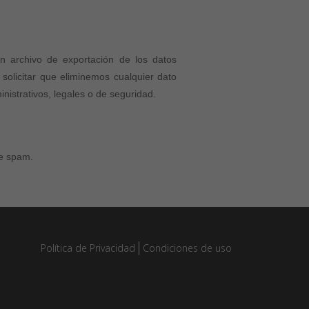
un archivo de exportación de los datos
olicitar que eliminemos cualquier dato
istrativos, legales o de seguridad.
de spam.
Política de Privacidad
Condiciones de uso