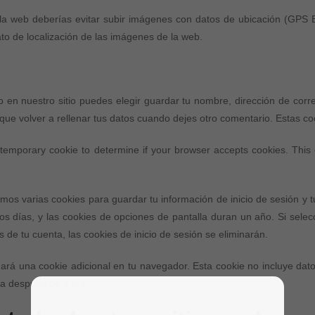
a web deberías evitar subir imágenes con datos de ubicación (GPS EX
to de localización de las imágenes de la web.
o en nuestro sitio puedes elegir guardar tu nombre, dirección de corr
ue volver a rellenar tus datos cuando dejes otro comentario. Estas c
 a temporary cookie to determine if your browser accepts cookies. Thi
mos varias cookies para guardar tu información de inicio de sesión y t
os días, y las cookies de opciones de pantalla duran un año. Si selec
de tu cuenta, las cookies de inicio de sesión se eliminarán.
rdará una cookie adicional en tu navegador. Esta cookie no incluye dat
ca después de 1 día.