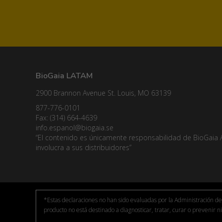
BioGaia LATAM
2900 Brannon Avenue St. Louis, MO 63139
877-776-0101
Fax: (314) 664-4639
info.espanol@biogaia.se
“El contenido es únicamente responsabilidad de BioGaia 
involucra a sus distribuidores”
*Estas declaraciones no han sido evaluadas por la Administración 
producto no está destinado a diagnosticar, tratar, curar o prevenir