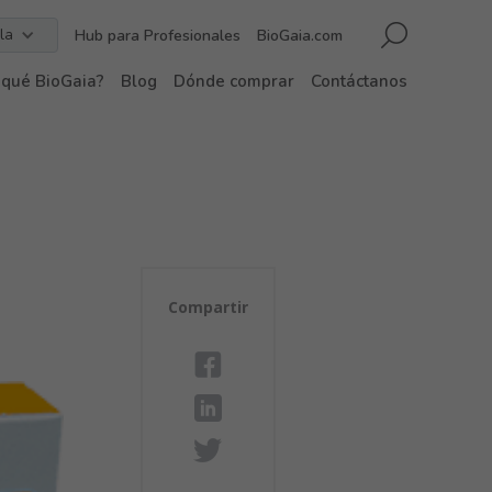
la
Hub para Profesionales
BioGaia.com
 qué BioGaia?
Blog
Dónde comprar
Contáctanos
Compartir