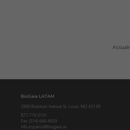
Actualm
BioGaia LATAM
2900 Brannon Avenue St. Louis, MO 63139
877-776-0101
Fax: (314) 664-4639
info.espanol@biogaia.se