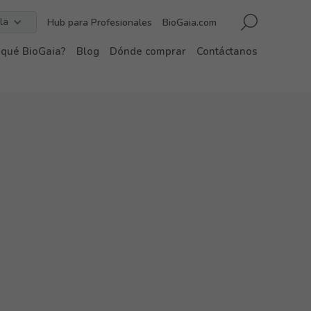
la
Hub para Profesionales
BioGaia.com
 qué BioGaia?
Blog
Dónde comprar
Contáctanos