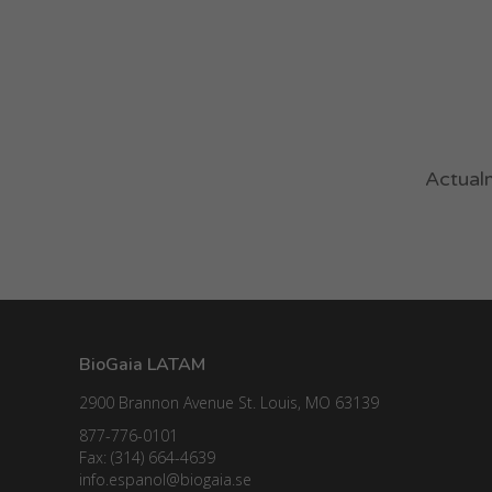
Actualm
BioGaia LATAM
2900 Brannon Avenue St. Louis, MO 63139
877-776-0101
Fax: (314) 664-4639
info.espanol@biogaia.se