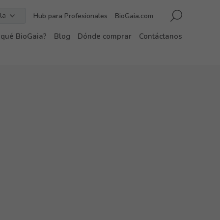
la
Hub para Profesionales
BioGaia.com
 qué BioGaia?
Blog
Dónde comprar
Contáctanos