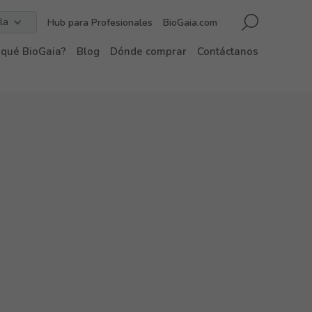
la
Hub para Profesionales
BioGaia.com
 qué BioGaia?
Blog
Dónde comprar
Contáctanos