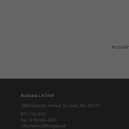
Actualm
BioGaia LATAM
2900 Brannon Avenue St. Louis, MO 63139
877-776-0101
Fax: (314) 664-4639
info.espanol@biogaia.se