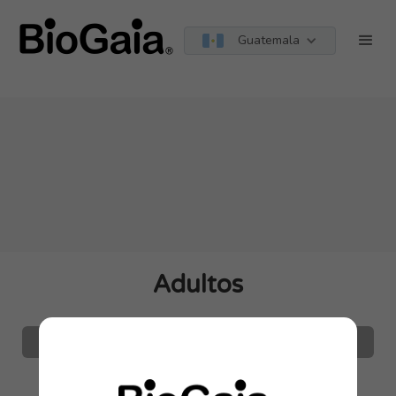
string(9) "guatemala"
Guatemala
Adultos
Todas las Edades