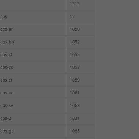
1515
icos
17
icos-ar
1050
icos-bo
1052
cos-cl
1055
icos-co
1057
icos-cr
1059
icos-ec
1061
icos-sv
1063
icos-2
1831
icos-gt
1065