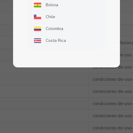
Bolivia
blog-rd
Chile
blog-uy
Colombia
blog-ni
Costa Rica
blog-hub-profesiona
Ecuador
condiciones-de-uso
El Salvador
condiciones-de-uso-
Guatemala
condiciones-de-uso-
Honduras
condiciones-de-uso
México
condiciones-de-uso-
Nicaragua
condiciones-de-uso
Panamá
condiciones-de-uso-