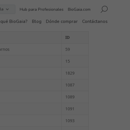
la
Hub para Profesionales
BioGaia.com
 qué BioGaia?
Blog
Dónde comprar
Contáctanos
ID
arnos
59
15
1829
1087
1089
1091
1093