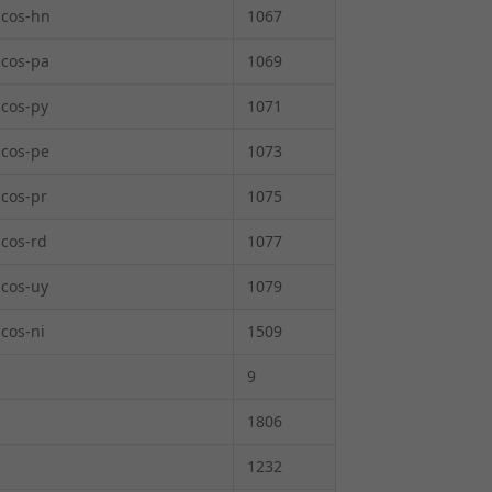
icos-hn
1067
icos-pa
1069
icos-py
1071
icos-pe
1073
icos-pr
1075
icos-rd
1077
icos-uy
1079
icos-ni
1509
9
1806
1232