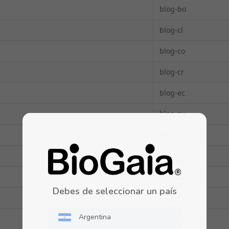
blog-bo
blog-cl
blog-co
blog-cr
blog-ec
blog-sv
blog-hn
blog-pa
blog-py
Debes de seleccionar un país
blog-pe
Argentina
blog-pr